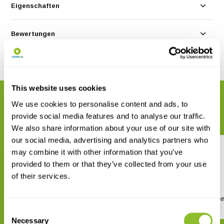
Eigenschaften
Bewertungen
Teilen
This website uses cookies
VERWANDTE PRODUKTE
We use cookies to personalise content and ads, to
Vervollständigen Sie Ihre Bestellung
provide social media features and to analyse our traffic.
We also share information about your use of our site with
our social media, advertising and analytics partners who
may combine it with other information that you’ve
provided to them or that they’ve collected from your use
of their services.
Veldgids Land- en
Bestimmungshil
zoetwatermollusken
Consent
€ 2,99
Necessary
€ 39,95
Selection