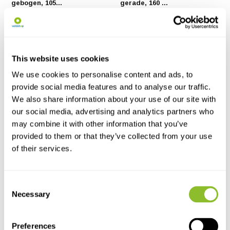
gebogen, 105...
gerade, 160 ...
Die Edelstahlzange (105 mm
Dies ist eine Pinzette aus
oder 130 mm) mit abge...
Edelstahl. Diese Pinz...
€7,60
€8,55
This website uses cookies
We use cookies to personalise content and ads, to
provide social media features and to analyse our traffic.
We also share information about your use of our site with
our social media, advertising and analytics partners who
may combine it with other information that you’ve
provided to them or that they’ve collected from your use
of their services.
Live chat
Chatten Sie mit einem unserer Mitarbeiter
Consent
Necessary
Selection
*Alle Preise verstehen sich inklusive Mehrwertsteuer und sonstiger
Gebühren, jedoch exklusive Versand- und Servicegebühren.
Preferences