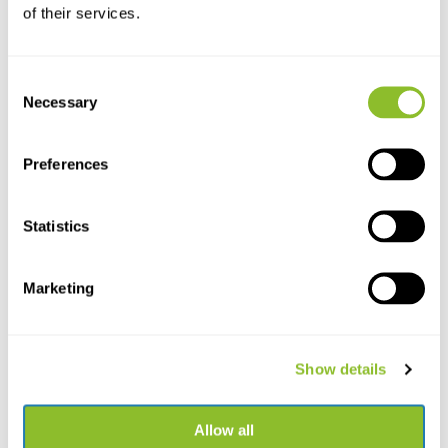
of their services.
Consent
Necessary
Selection
Preferences
Statistics
Live chat
Chatten Sie mit einem unserer Mitarbeiter
Marketing
*Alle Preise verstehen sich inklusive Mehrwertsteuer und sonstiger
Gebühren, jedoch exklusive Versand- und Servicegebühren.
Show details
Bitte kontaktieren Sie uns
Allow all
+31502053300