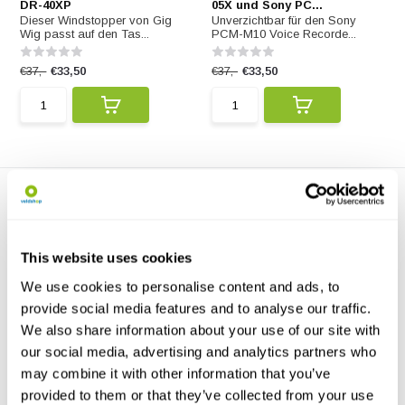
DR-40XP
05X und Sony PC...
Dieser Windstopper von Gig
Unverzichtbar für den Sony
Wig passt auf den Tas...
PCM-M10 Voice Recorde...
€37,-
€33,50
€37,-
€33,50
This website uses cookies
We use cookies to personalise content and ads, to
provide social media features and to analyse our traffic.
Windstopper für LS-P4
Unverzichtbar für den
We also share information about your use of our site with
Audiorecorder Olympus LS-P...
our social media, advertising and analytics partners who
may combine it with other information that you’ve
€37,-
€33,50
provided to them or that they’ve collected from your use