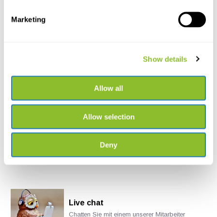
Marketing
Houtperfectie MW02
Fledermausbox mit Rüc...
Flache Umstandsbox für
Fledermäuse von Fledermau...
Show details
€762,30
Allow all
Allow selection
Deny
Live chat
Chatten Sie mit einem unserer Mitarbeiter