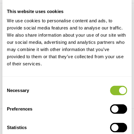
This website uses cookies
We use cookies to personalise content and ads, to
provide social media features and to analyse our traffic.
We also share information about your use of our site with
our social media, advertising and analytics partners who
may combine it with other information that you’ve
Houtperfectie
Houtperfectie Fledermaus
Fledermaushöhle einlagig
Sommerquartier ...
provided to them or that they’ve collected from your use
Ein stabiler Fledermauskasten
Ein stabiler Fledermauskasten
of their services.
aus Holz, der den ...
aus Holz, der den ...
€35,22
€135,50
Consent
Necessary
Selection
Preferences
Statistics