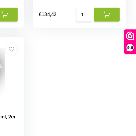
€134,42
9,6
ml, 2er