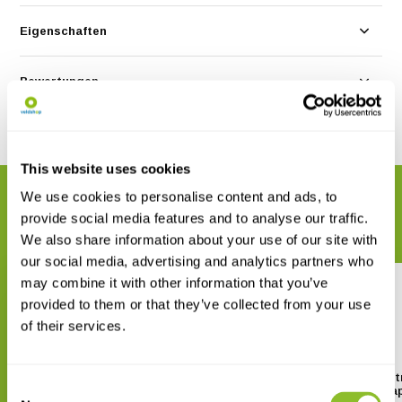
Eigenschaften
Bewertungen
Teilen
This website uses cookies
We use cookies to personalise content and ads, to
VERWANDTE PRODUKTE
provide social media features and to analyse our traffic.
Vervollständigen Sie Ihre Bestellung
We also share information about your use of our site with
our social media, advertising and analytics partners who
may combine it with other information that you’ve
provided to them or that they’ve collected from your use
of their services.
SanDisk MicroSDHC-
SanDisk MicroSDXC Ext
Consent
Speicherkarte mit Adapter 32
Speicherkarte mit Ada