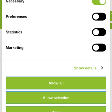
GB
64GB/128GB
Necessary
Selection
€ 29,05
€ 60,98
Preferences
Statistics
Zuletzt angesehen
Marketing
Show details
Camouflage EZ2 Lite
Kamerafalle
€ 99,-
Allow all
Allow selection