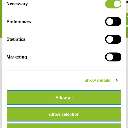
Keschernetze - dreiteiliger
Kollabierbares Amphibie
Necessary
Selection
Stock und Rahmen (300 mm
breit)
€ 37,61
€ 40,13
Preferences
Statistics
Zuletzt angesehen
Marketing
Show details
NHBS Keschernetze
dreiteiliger Stock und
Rahmen (300 mm breit)
Allow all
€ 134,-
Allow selection