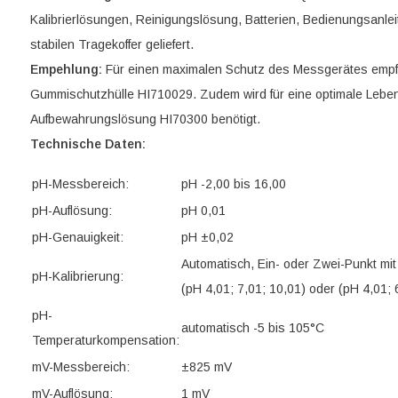
Kalibrierlösungen, Reinigungslösung, Batterien, Bedienungsanleit
stabilen Tragekoffer geliefert.
Empehlung:
Für einen maximalen Schutz des Messgerätes empf
Gummischutzhülle HI710029. Zudem wird für eine optimale Leben
Aufbewahrungslösung HI70300 benötigt.
Technische Daten:
pH-Messbereich:
pH -2,00 bis 16,00
pH-Auflösung:
pH 0,01
pH-Genauigkeit:
pH ±0,02
Automatisch, Ein- oder Zwei-Punkt mit
pH-Kalibrierung:
(pH 4,01; 7,01; 10,01) oder (pH 4,01; 
pH-
automatisch -5 bis 105°C
Temperaturkompensation:
mV-Messbereich:
±825 mV
mV-Auflösung:
1 mV