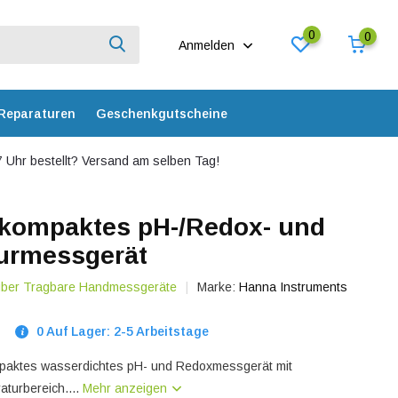
0
0
Anmelden
Reparaturen
Geschenkgutscheine
 Uhr bestellt? Versand am selben Tag!
 kompaktes pH-/Redox- und
urmessgerät
 über Tragbare Handmessgeräte
Marke:
Hanna Instruments
0 Auf Lager: 2-5 Arbeitstage
mpaktes wasserdichtes pH- und Redoxmessgerät mit
turbereich....
Mehr anzeigen