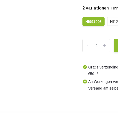
2 variationen
HI9
HI991003
HI12
-
+
Gratis verzending
€50,-*
An Werktagen vor
Versand am selb
s