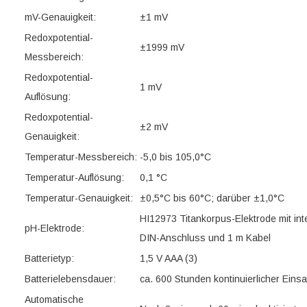
mV-Genauigkeit:
±1 mV
Redoxpotential-
±1999 mV
Messbereich:
Redoxpotential-
1 mV
Auflösung:
Redoxpotential-
±2 mV
Genauigkeit:
Temperatur-Messbereich:
-5,0 bis 105,0°C
Temperatur-Auflösung:
0,1 °C
Temperatur-Genauigkeit:
±0,5°C bis 60°C; darüber ±1,0°C
HI12973 Titankorpus-Elektrode mit in
pH-Elektrode:
DIN-Anschluss und 1 m Kabel
Batterietyp:
1,5 V AAA (3)
Batterielebensdauer:
ca. 600 Stunden kontinuierlicher Einsa
Automatische