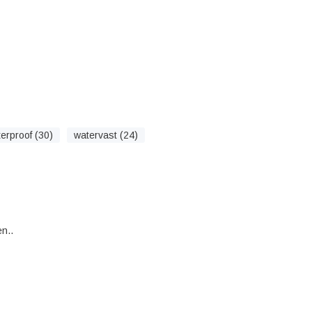
erproof (30)
watervast (24)
n..