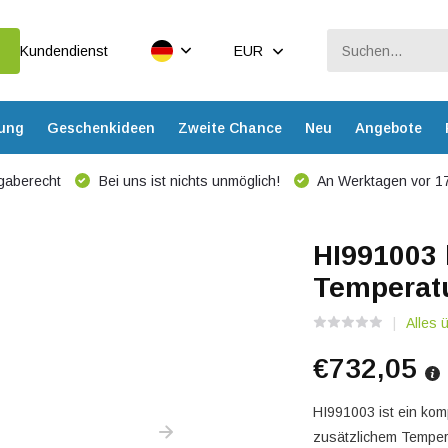
Kundendienst
EUR
dung
Geschenkideen
Zweite Chance
Neu
Angebote
gaberecht
Bei uns ist nichts unmöglich!
An Werktagen vor 17
HI991003
Temperat
Alles
€732,05
HI991003 ist ein ko
zusätzlichem Tempera