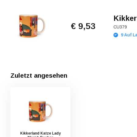
Kikker
€ 9,53
CU379
9 Auf L
Zuletzt angesehen
Kikkerland Katze Lady