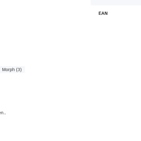
EAN
Morph (3)
n..