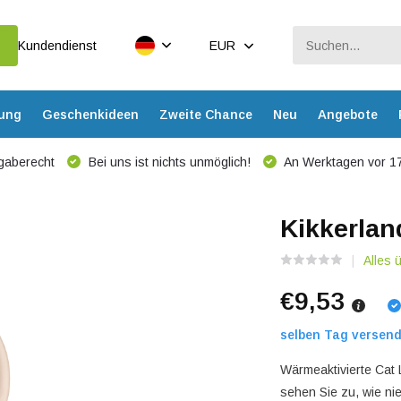
Kundendienst
EUR
dung
Geschenkideen
Zweite Chance
Neu
Angebote
gaberecht
Bei uns ist nichts unmöglich!
An Werktagen vor 17
Kikkerlan
Alles
€9,53
selben Tag versend
Wärmeaktivierte Cat 
sehen Sie zu, wie ni