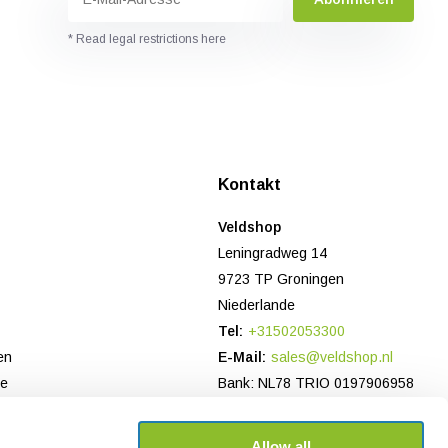
* Read legal restrictions here
n
Kontakt
Veldshop
Leningradweg 14
9723 TP Groningen
Niederlande
Tel:
+31502053300
en
E-Mail:
sales@veldshop.nl
ce
Bank: NL78 TRIO 0197906958
Handelsregister NL: 82830843
USt-IdNr: NL862620466B01
Allow all