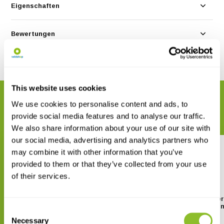
Eigenschaften
Bewertungen
Teilen
This website uses cookies
VERWANDTE PRODUKTE
We use cookies to personalise content and ads, to
Vervollständigen Sie Ihre Bestellung
provide social media features and to analyse our traffic.
We also share information about your use of our site with
our social media, advertising and analytics partners who
may combine it with other information that you’ve
provided to them or that they’ve collected from your use
of their services.
Lutron PDO-519 Messgerät für
Lutron PDO-520 Messgerä
Gelöster Sauerstoff
Gelöster Sauerstoff 
Consent
separater Sonde
Necessary
€ 321,18
Selection