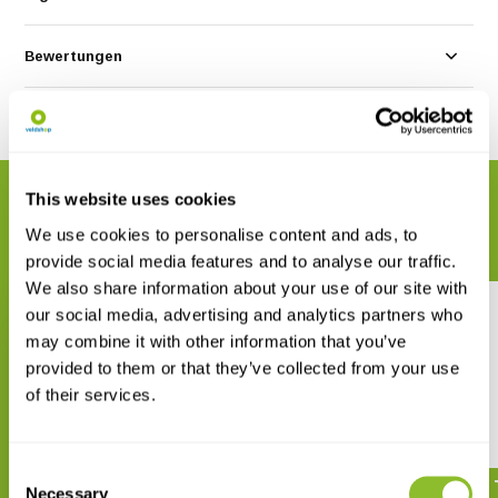
Bewertungen
Teilen
This website uses cookies
VERWANDTE PRODUKTE
Vervollständigen Sie Ihre Bestellung
We use cookies to personalise content and ads, to
provide social media features and to analyse our traffic.
We also share information about your use of our site with
our social media, advertising and analytics partners who
may combine it with other information that you’ve
provided to them or that they’ve collected from your use
of their services.
Encyclopedia of Marine
Beaked Whales
Mammals
€ 93,39
Consent
€ 208,09
Necessary
Selection