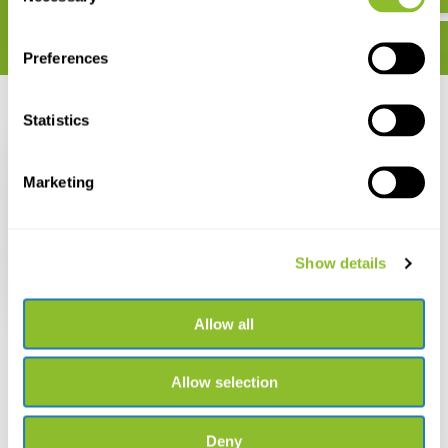
Preferences
Zuletzt angesehen
Statistics
Marketing
Sperm Whales
Show details
€ 48,97
Allow all
Allow selection
Live chat
Deny