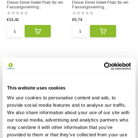
Dieser Eimer bietet Platz für ein
Dieser Eimer bietet Platz für ein
Fassungsvermög...
Fassungsvermög...
€13,41
€5,74
This website uses cookies
We use cookies to personalise content and ads, to
Sea to Summit Faltbarer
Sea to Summit Faltbarer
provide social media features and to analyse our traffic.
Eimer 20 Liter
Eimer 10 Liter
Der Sea to Summit Falteimer 20
Der Sea to Summit Falteimer 10
We also share information about your use of our site with
Liter ist die ide...
Liter ist die ide...
our social media, advertising and analytics partners who
may combine it with other information that you’ve
€42,95
€34,95
€34,95
€28,95
provided to them or that they’ve collected from your use