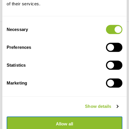
of their services.
Consent
Necessary
Selection
Preferences
Statistics
Live chat
Chatten Sie mit einem unserer Mitarbeiter
Marketing
*Alle Preise verstehen sich inklusive Mehrwertsteuer und sonstiger
Gebühren, jedoch exklusive Versand- und Servicegebühren.
Show details
Bitte kontaktieren Sie uns
Allow all
+31502053300