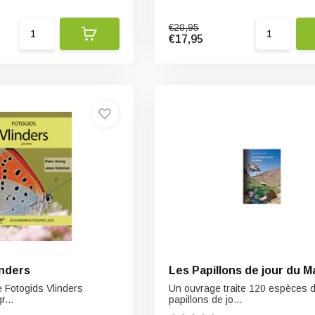
€20,95
€17,95
inders
Les Papillons de jour du M
 Fotogids Vlinders
Un ouvrage traite 120 espèces 
r...
papillons de jo...