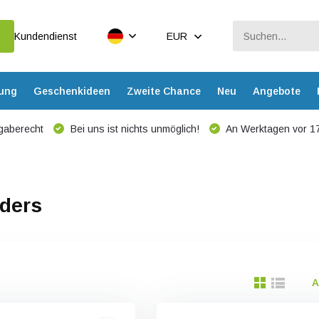
Kundendienst
EUR
dung
Geschenkideen
Zweite Chance
Neu
Angebote
gaberecht
Bei uns ist nichts unmöglich!
An Werktagen vor 17
nders
A