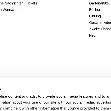
ne Nachrichten (Tickets)
Gartenartikel
n Wunschzettel
Bücher
Bildung
Geschenkide
Zweite Chan
Neu
© Copyright 2026 - Theme By
DMWS
x
Plus+
-
RSS feed
s
Veldshop
ise content and ads, to provide social media features and to an
rmation about your use of our site with our social media, advertis
 combine it with other information that you’ve provided to them o