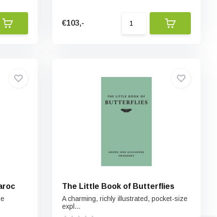
€103,-
aroc
The Little Book of Butterflies
de
A charming, richly illustrated, pocket-size
expl...