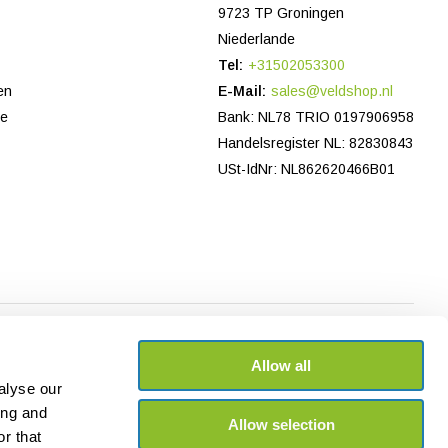
9723 TP Groningen
Niederlande
Tel:
+31502053300
en
E-Mail:
sales@veldshop.nl
ce
Bank: NL78 TRIO 0197906958
Handelsregister NL: 82830843
USt-IdNr: NL862620466B01
Allow all
alyse our
ing and
Allow selection
r that