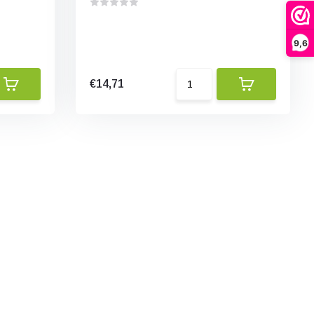
9,6
€14,71