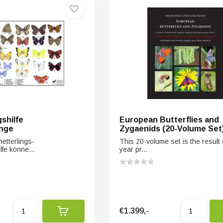
shilfe
European Butterflies and
inge
Zygaenids (20-Volume Set
etterlings-
This 20-volume set is the result 
fe könne...
year pr...
€1.399,-