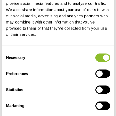
provide social media features and to analyse our traffic.
Live chat
We also share information about your use of our site with
Chatten Sie mit einem unserer Mitarbeiter
our social media, advertising and analytics partners who
may combine it with other information that you’ve
*Alle Preise verstehen sich inklusive Mehrwertsteuer und sonstiger
provided to them or that they’ve collected from your use
Gebühren, jedoch exklusive Versand- und Servicegebühren.
of their services.
Bitte kontaktieren Sie uns
Consent
Necessary
Selection
+31502053300
sales@veldshop.nl
Preferences
Statistics
Bleiben Sie über unsere neuesten Produkte und neuesten
Marketing
Entwicklungen informiert. Abonnieren Sie unseren monatlichen
Newsletter: