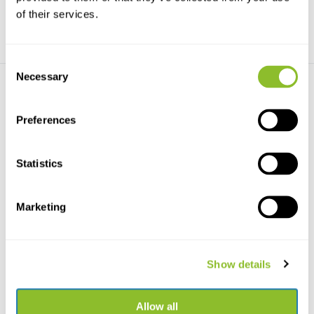
of their services.
Consent
Necessary
Selection
Preferences
Statistics
Live chat
Chatten Sie mit einem unserer Mitarbeiter
Marketing
*Alle Preise verstehen sich inklusive Mehrwertsteuer und sonstiger
Gebühren, jedoch exklusive Versand- und Servicegebühren.
Show details
Bitte kontaktieren Sie uns
Allow all