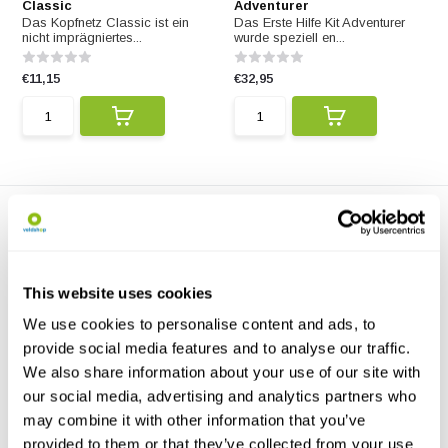
Classic
Adventurer
Das Kopfnetz Classic ist ein
Das Erste Hilfe Kit Adventurer
nicht imprägniertes...
wurde speziell en...
€11,15
€32,95
This website uses cookies
We use cookies to personalise content and ads, to
Care Plus Erste Hilfe Kit
Care Plus Handy Wash
provide social media features and to analyse our traffic.
Basic
Wipes
We also share information about your use of our site with
Das Erste Hilfe Kit Basic besteht
Mit den Care Plus Handy Wash
aus 30 wesentl...
Wipes fühlen Sie si...
our social media, advertising and analytics partners who
may combine it with other information that you’ve
€14,50
€3,95
provided to them or that they’ve collected from your use