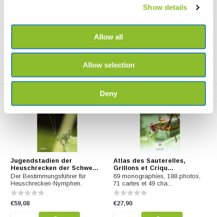
Bestimmungssch...
Deutschlands und Nordtirols -
Show details
B...
€5,95
€24,95
Allow all
Allow selection
Deny
Jugendstadien der
Atlas des Sauterelles,
Heuschrecken der Schwe...
Grillons et Criqu...
Der Bestimmungsführer für
69 monographies, 188 photos,
Heuschrecken-Nymphen.
71 cartes et 49 cha...
€59,08
€27,90