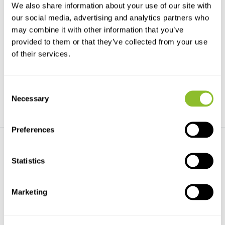
We also share information about your use of our site with
our social media, advertising and analytics partners who
may combine it with other information that you’ve
Cahier d’identification des
Die Welt der Heuschrecken
Orthoptères ...
Von perfekter Tarnung,
provided to them or that they’ve collected from your use
Conçu pour le terrain, cette
ohrenbetäubendem Zirpen u...
nouvelle édition de...
of their services.
€39,99
€38,71
Consent
Necessary
Selection
Preferences
Statistics
Marketing
Heuschrecken im Feld
Die Heuschrecken
bestimmen
Deutschlands und Nordti...
Dieser, durch Bilder unterstützte
Die Heuschrecken