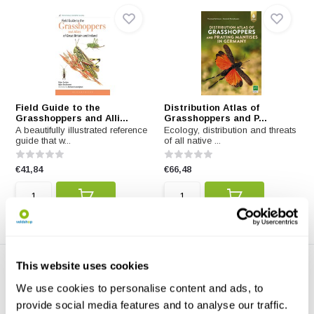
Field Guide to the
Distribution Atlas of
Grasshoppers and Alli...
Grasshoppers and P...
A beautifully illustrated reference
Ecology, distribution and threats
guide that w...
of all native ...
€41,84
€66,48
This website uses cookies
We use cookies to personalise content and ads, to
provide social media features and to analyse our traffic.