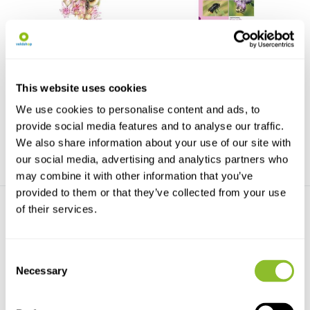
Pocket Guide to the
Themanummer Hommels
Bumblebees of Great ...
Met diverse interessante
Includes information on all the
artikelen over hommels ...
bumblebees of th...
This website uses cookies
We use cookies to personalise content and ads, to
€11,49
€10,-
provide social media features and to analyse our traffic.
We also share information about your use of our site with
our social media, advertising and analytics partners who
may combine it with other information that you’ve
provided to them or that they’ve collected from your use
of their services.
Consent
Necessary
Selection
The Bumblebee Book
Field Guide to the
Bumblebees of Great B...
All 27 bumblebee species