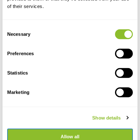
of their services.
Consent
Necessary
Selection
Preferences
Statistics
Live chat
Chatten Sie mit einem unserer Mitarbeiter
Marketing
*Alle Preise verstehen sich inklusive Mehrwertsteuer und sonstiger
Gebühren, jedoch exklusive Versand- und Servicegebühren.
Show details
Bitte kontaktieren Sie uns
Allow all