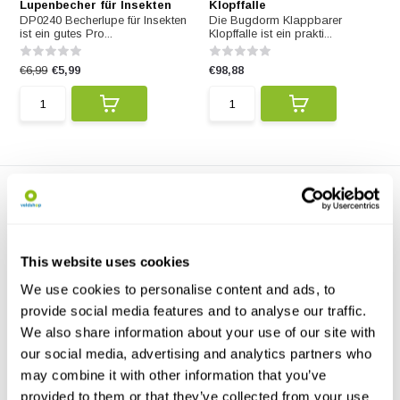
Lupenbecher für Insekten
Klopffalle
DP0240 Becherlupe für Insekten
Die Bugdorm Klappbarer
ist ein gutes Pro...
Klopffalle ist ein prakti...
€6,99
€5,99
€98,88
This website uses cookies
We use cookies to personalise content and ads, to
Bugdorm BT2016 Bodenfalle
provide social media features and to analyse our traffic.
- Weiß
We also share information about your use of our site with
Neues modulares Design, jede
Fallenkomponente ka...
our social media, advertising and analytics partners who
may combine it with other information that you’ve
€134,21
provided to them or that they’ve collected from your use