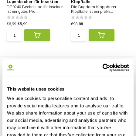
Lupenbecher für Insekten
Klopffalle
DP0240 Becherlupe für Insekten
Die Bugdorm Klappbarer
ist ein gutes Pro...
Klopffalle ist ein prakti...
€6,99
€5,99
€98,88
This website uses cookies
We use cookies to personalise content and ads, to
Bugdorm BD7001
provide social media features and to analyse our traffic.
Insektenzuchttopf (Nylons...
We also share information about your use of our site with
BD7001 Insektenzuchttopf ist ein
gutes Product.
our social media, advertising and analytics partners who
may combine it with other information that you’ve
€9,41
provided to them or that they’ve collected from your use