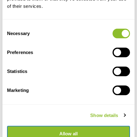
of their services.
Consent
Necessary
Selection
Preferences
Statistics
Live chat
Chatten Sie mit einem unserer Mitarbeiter
Marketing
*Alle Preise verstehen sich inklusive Mehrwertsteuer und sonstiger
Gebühren, jedoch exklusive Versand- und Servicegebühren.
Show details
Bitte kontaktieren Sie uns
Allow all