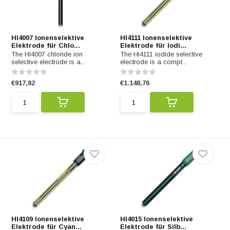
HI4007 Ionenselektive
HI4111 Ionenselektive
Elektrode für Chlo...
Elektrode für Iodi...
The HI4007 chloride ion
The HI4111 iodide selective
selective electrode is a...
electrode is a compl...
€917,82
€1.148,76
HI4109 Ionenselektive
HI4015 Ionenselektive
Elektrode für Cyan...
Elektrode für Silb...