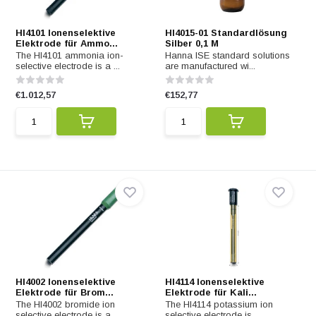
HI4101 Ionenselektive
HI4015-01 Standardlösung
Elektrode für Ammo...
Silber 0,1 M
The HI4101 ammonia ion-
Hanna ISE standard solutions
selective electrode is a ...
are manufactured wi...
€1.012,57
€152,77
HI4002 Ionenselektive
HI4114 Ionenselektive
Elektrode für Brom...
Elektrode für Kali...
The HI4002 bromide ion
The HI4114 potassium ion
selective electrode is a ...
selective electrode is ...