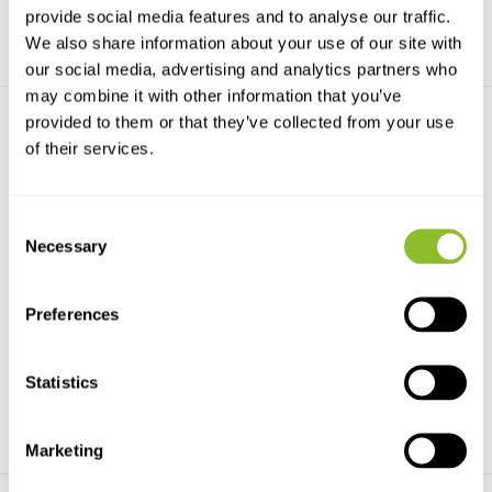
provide social media features and to analyse our traffic.
We also share information about your use of our site with
our social media, advertising and analytics partners who
may combine it with other information that you’ve
provided to them or that they’ve collected from your use
of their services.
Consent
Necessary
Selection
HI4113 Ionenselektive
HI4115 Ionenselektive
Elektrode für Nitr...
Elektrode für Silb...
The HI4113 nitrate ion selective
HI4115 Ionenselektive Elektrode
electrode is a ...
für Silber und S...
Preferences
€1.279,03
€1.196,13
Statistics
Marketing