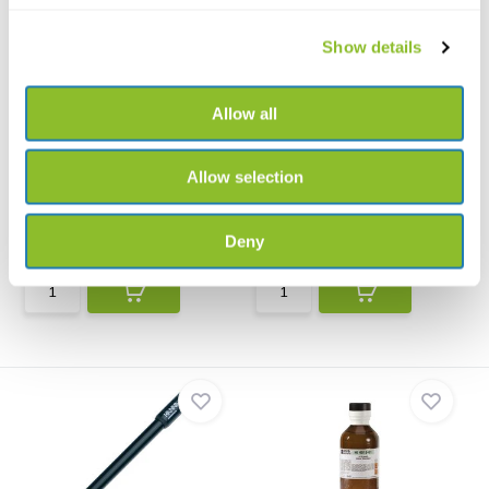
Show details
Allow all
HI4014 Ionenselektive
HI4112 Ionenselektive
Elektrode für Kali...
Elektrode für Blei...
Allow selection
The HI4014 potassium ion
The HI4112 lead/sulfate
selective electrode is ...
selective electrode is a...
Deny
€1.196,13
€1.409,30