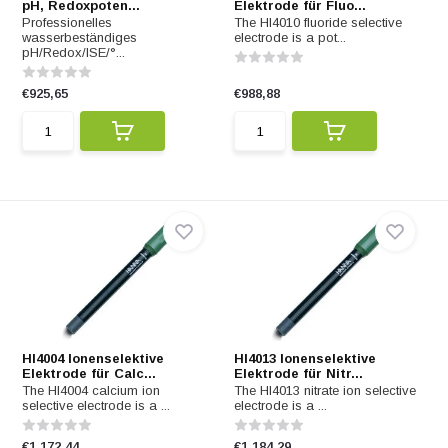
pH, Redoxpoten...
Elektrode für Fluo...
Professionelles
The HI4010 fluoride selective
wasserbeständiges
electrode is a pot...
pH/Redox/ISE/°...
€925,65
€988,88
HI4004 Ionenselektive
HI4013 Ionenselektive
Elektrode für Calc...
Elektrode für Nitr...
The HI4004 calcium ion
The HI4013 nitrate ion selective
selective electrode is a ...
electrode is a ...
€1.172,44
€1.184,29