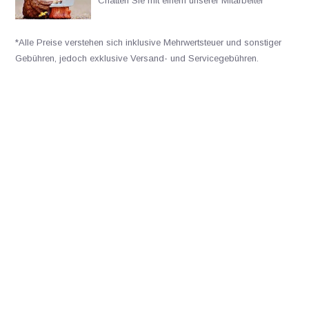
Chatten Sie mit einem unserer Mitarbeiter
*Alle Preise verstehen sich inklusive Mehrwertsteuer und sonstiger
Gebühren, jedoch exklusive Versand- und Servicegebühren.
Bitte kontaktieren Sie uns
+31502053300
sales@veldshop.nl
Bleiben Sie über unsere neuesten Produkte und neuesten
Entwicklungen informiert. Abonnieren Sie unseren monatlichen
Newsletter: