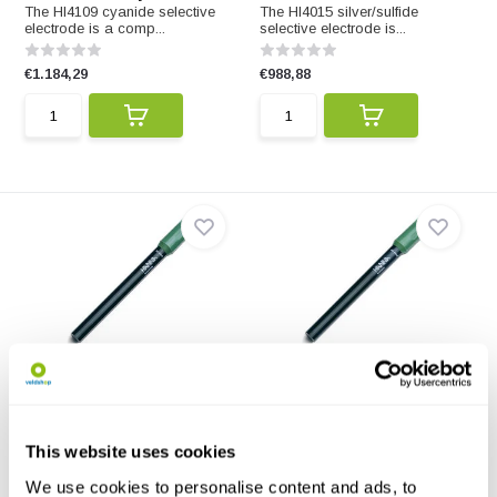
The HI4109 cyanide selective
The HI4015 silver/sulfide
electrode is a comp...
selective electrode is...
€1.184,29
€988,88
HI4009 Ionenselektive
HI4008 Ionenselektive
Elektrode für Cyan...
Elektrode für Kupf...
The HI4009 cyanide selective
The HI4008 cupric ion selective
electrode is a pote...
electrode is a p...
This website uses cookies
€923,74
€1.196,13
We use cookies to personalise content and ads, to