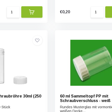
€0,20
hraubröhre 30ml (250
60 ml Sammeltopf PP mit
Schraubverschluss - weiß
0 Stück
Rundes Musterglas mit vormonti
weißen Decke...