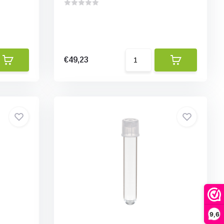
€49,23
9,6