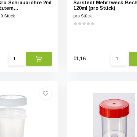
kro-Schraubröhre 2ml
Sarstedt Mehrzweck-Bec
tztem
120ml (pro Stück)
chluss (500 Stück)
00 Stück
pro Stück
€1,16