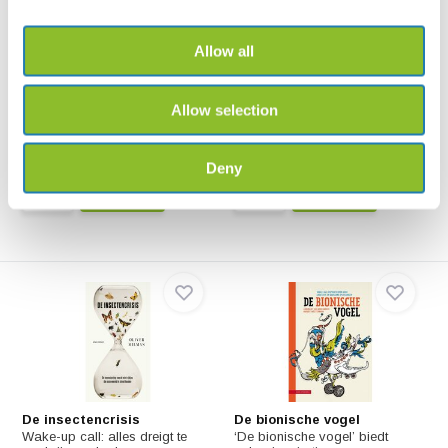
Allow all
Frederik Willem van Eeden
Asia's Greatest Wildlife
Sanctuaries
Frederik Willem van Eeden,
Pionier des Naturschu...
Open this photographic book to
Allow selection
view the natural...
€14,95
€36,90
Deny
De insectencrisis
De bionische vogel
Wake-up call: alles dreigt te
‘De bionische vogel’ biedt