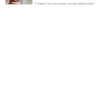
Chatten Sie mit einem unserer Mitarbeiter
*Alle Preise verstehen sich inklusive Mehrwertsteuer und sonstiger
Gebühren, jedoch exklusive Versand- und Servicegebühren.
Bitte kontaktieren Sie uns
+31502053300
sales@veldshop.nl
Bleiben Sie über unsere neuesten Produkte und neuesten
Entwicklungen informiert. Abonnieren Sie unseren monatlichen
Newsletter: