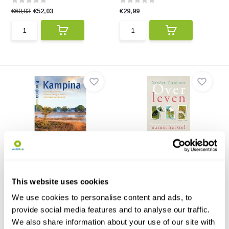
€60,03
€52,03
€29,99
Kampina
Over leven
In elf rijk geïllustreerde
Een boek over 27 soorten die
hoofdstukken komt die...
balanceren op het r...
This website uses cookies
€39,95
€17,95
We use cookies to personalise content and ads, to
provide social media features and to analyse our traffic.
We also share information about your use of our site with