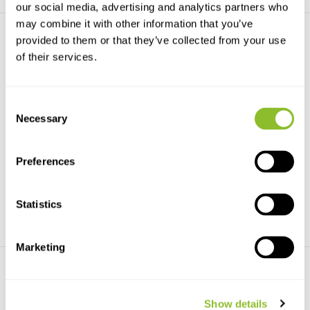
our social media, advertising and analytics partners who
may combine it with other information that you’ve
provided to them or that they’ve collected from your use
of their services.
Consent
Necessary
Selection
Der Wolf
Vogels en de wet
Faszinierendes Porträt eines
Alles over de wettelijke
einheimischen Raubt...
bescherming van vogels ...
Preferences
€49,92
€27,95
Statistics
Marketing
Show details