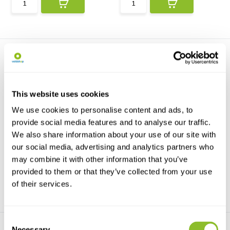
This website uses cookies
We use cookies to personalise content and ads, to
Etikettennadeln - 10mm
Kunststoff Spannnadeln
provide social media features and to analyse our traffic.
Zum Anbringen von Etiketten in
Geeignet zum Aufsetzen von
We also share information about your use of our site with
entomologischen F...
Insekten auf einen Sp...
our social media, advertising and analytics partners who
€2,61
€4,57
may combine it with other information that you’ve
provided to them or that they’ve collected from your use
of their services.
Consent
Necessary