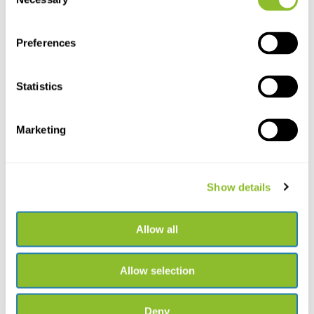
Selection
Preferences
Statistics
Spezielle Etikettennadeln -
20mm
Verchromte Etiketten, zum
Anbringen von Etikette...
Marketing
€7,19
Show details
Allow all
Allow selection
Deny