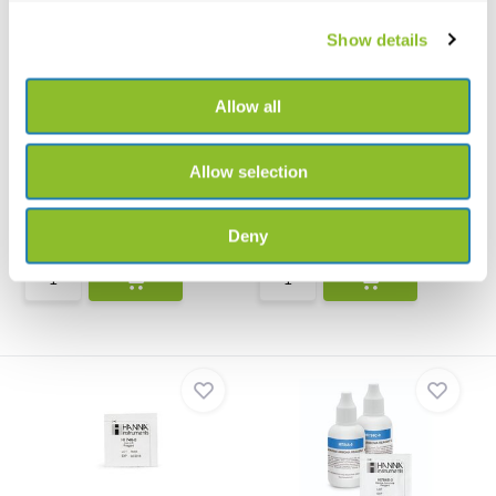
Show details
Allow all
HI707-25 Reagenzien für
HI720-25 Reagenziensatz für
Nitrit LR, 25 Te...
die Calciumh...
Allow selection
HI707-25 Reagenzien für Nitrit
HI720-25 Reagenziensatz für die
LR, 25 Tests
Calciumhärte, 25...
Deny
€30,27
€23,69