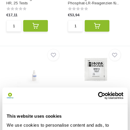
HR, 25 Tests
Phosphat-LR-Reagenzien fü...
€17,11
€53,94
HI93700-01 Reagenzien für
HI767-25: Reagenzien für
Gesamtammonium...
Nitrit LR im Me...
HI93700-01 Reagenzien für
HI767-25: Reagenzien für Nitrit
Gesamtammonium, niedri...
LR im Meerwasser...
This website uses cookies
€80,53
€17,11
We use cookies to personalise content and ads, to