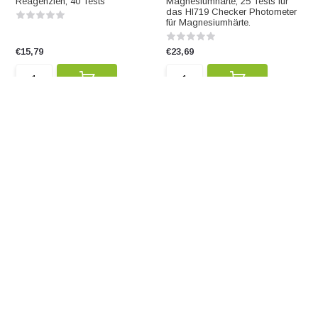
Reagenzien, 40 Tests
Magnesiumhärte, 25 Tests für
das HI719 Checker Photometer
für Magnesiumhärte.
€15,79
€23,69
HI4015-00 SAOB
HI771-25 Reagenzien für
Gesamtchlor-UHR, 25 Tests
HI4015-00 SAOB
(Antioxidierender Sulfidpuffer)
HI771-25 Reagenzien für
Gesamtchlor-UHR, 25 Tests
€90,01
€23,69