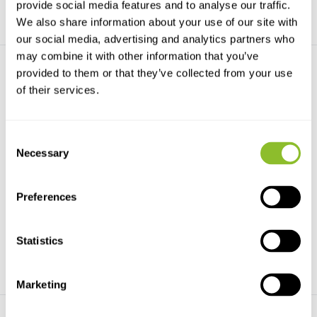
provide social media features and to analyse our traffic.
We also share information about your use of our site with
our social media, advertising and analytics partners who
may combine it with other information that you’ve
provided to them or that they’ve collected from your use
of their services.
Consent
Necessary
Selection
HI709-25 Reagenzien für
HI780-25 Reagenzien für pH
Mangan HR, 25 Te...
im Meerwasse...
HI709-25 Reagenzien für
HI780-25 Reagenzien für pH im
Mangan HR, 25 Tests für ...
Meerwasser, 25 St...
Preferences
€23,69
€27,63
Statistics
Marketing