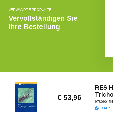
€ 38,46
€ 15,-
VERWANDTE PRODUKTE
Vervollständigen Sie
Ihre Bestellung
RES H
Tricho
€ 53,96
978090154
3 Auf L