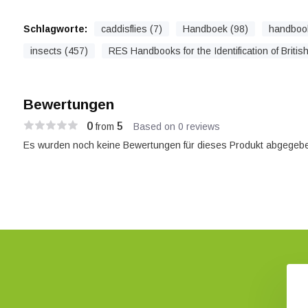
Schlagworte:
caddisflies (7)
Handboek (98)
handboo
insects (457)
RES Handbooks for the Identification of Britis
Bewertungen
0
5
from
Based on 0 reviews
Es wurden noch keine Bewertungen für dieses Produkt abgegebe
preidingsatlas
Die Köcherfliegen
ndse kokerjuffers