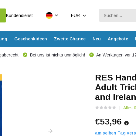
Kundendienst
EUR
dung
Geschenkideen
Zweite Chance
Neu
Angebote
gaberecht
Bei uns ist nichts unmöglich!
An Werktagen vor 17
RES Handb
Adult Tric
and Irela
Alles 
€53,96
am selben Tag vers