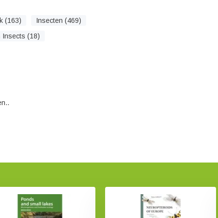
k (163)
Insecten (469)
h Insects (18)
n..