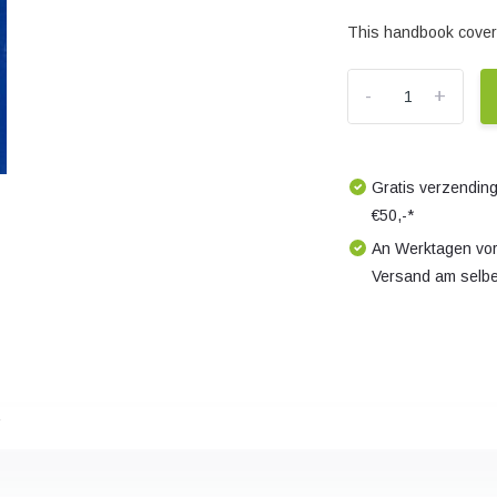
This handbook covers 
-
+
Gratis verzending
€50,-*
An Werktagen vor
Versand am selb
s