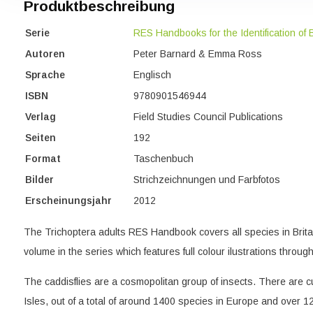
Produktbeschreibung
Serie
RES Handbooks for the Identification of B
Autoren
Peter Barnard & Emma Ross
Sprache
Englisch
ISBN
9780901546944
Verlag
Field Studies Council Publications
Seiten
192
Format
Taschenbuch
Bilder
Strichzeichnungen und Farbfotos
Erscheinungsjahr
2012
The Trichoptera adults RES Handbook covers all species in Britain
volume in the series which features full colour ilustrations throug
The caddisflies are a cosmopolitan group of insects. There are cu
Isles, out of a total of around 1400 species in Europe and over 1