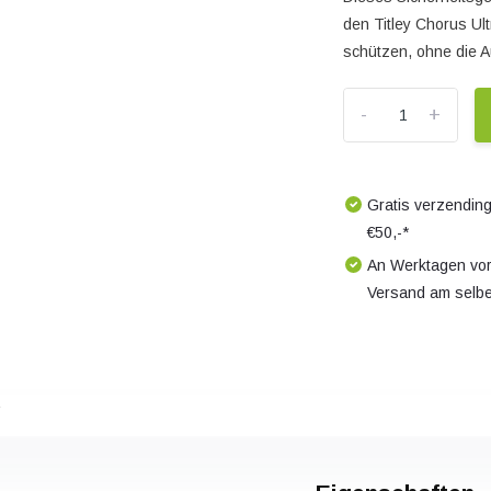
den Titley Chorus Ul
schützen, ohne die A
-
+
Gratis verzending
€50,-*
An Werktagen vor
Versand am selb
s