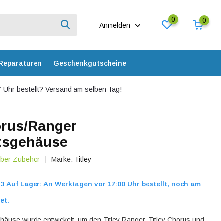
0
0
Anmelden
Reparaturen
Geschenkgutscheine
 Uhr bestellt? Versand am selben Tag!
orus/Ranger
itsgehäuse
über Zubehör
Marke:
Titley
3 Auf Lager: An Werktagen vor 17:00 Uhr bestellt, noch am
et.
häuse wurde entwickelt, um den Titley Ranger, Titley Chorus und