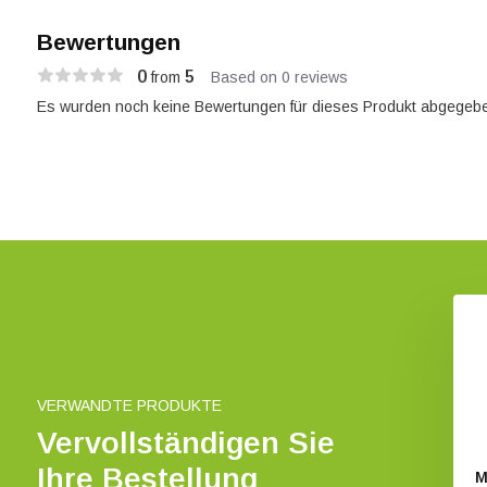
Bewertungen
0
5
from
Based on 0 reviews
Es wurden noch keine Bewertungen für dieses Produkt abgegebe
Titley Ultraschallmikrofon
€ 326,-
VERWANDTE PRODUKTE
Vervollständigen Sie
Ihre Bestellung
 Akustikmikrofon
M