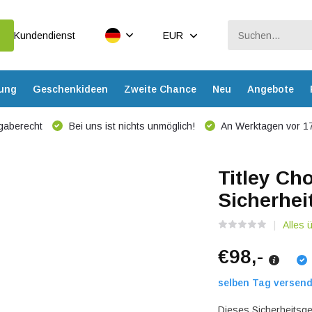
Kundendienst
EUR
dung
Geschenkideen
Zweite Chance
Neu
Angebote
gaberecht
Bei uns ist nichts unmöglich!
An Werktagen vor 17
Titley Ch
Sicherhe
Alles 
€98,-
selben Tag versend
Dieses Sicherheitsge