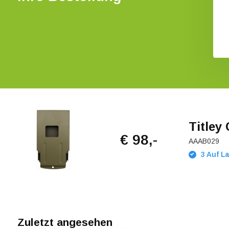
€ 129,37
Titley
€ 98,-
AAAB029
3 Auf La
Zuletzt angesehen