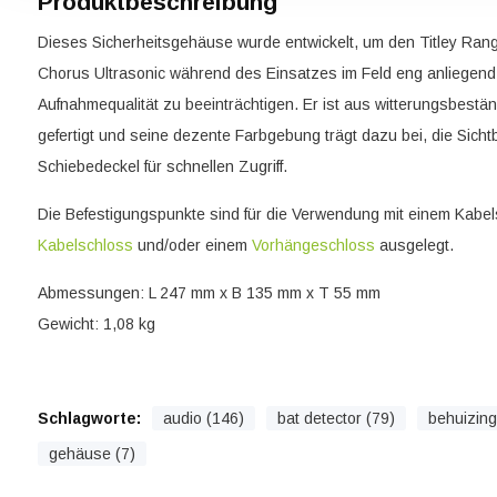
Produktbeschreibung
Dieses Sicherheitsgehäuse wurde entwickelt, um den Titley Range
Chorus Ultrasonic während des Einsatzes im Feld eng anliegend
Aufnahmequalität zu beeinträchtigen. Er ist aus witterungsbestä
gefertigt und seine dezente Farbgebung trägt dazu bei, die Sicht
Schiebedeckel für schnellen Zugriff.
Die Befestigungspunkte sind für die Verwendung mit einem Kabe
Kabelschloss
und/oder einem
Vorhängeschloss
ausgelegt.
Abmessungen: L 247 mm x B 135 mm x T 55 mm
Gewicht: 1,08 kg
Schlagworte:
audio (146)
bat detector (79)
behuizing
gehäuse (7)