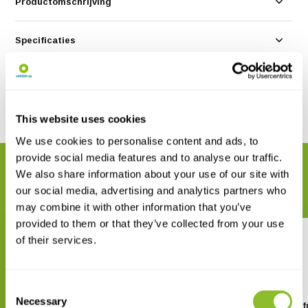
Productomschrijving
Specificaties
Reviews
Delen
This website uses cookies
We use cookies to personalise content and ads, to
provide social media features and to analyse our traffic.
GERELATEERDE PRODUCTEN
We also share information about your use of our site with
Maak uw bestelling compleet
our social media, advertising and analytics partners who
may combine it with other information that you’ve
provided to them or that they’ve collected from your use
of their services.
Consent
Necessary
Selection
Field Guide to East African
Amphibians of East Af