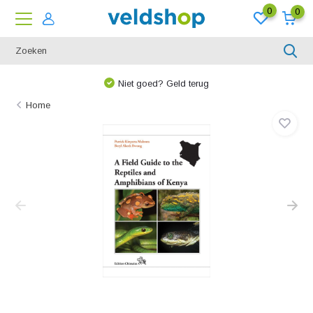
0
0
Niet goed? Geld terug
Home