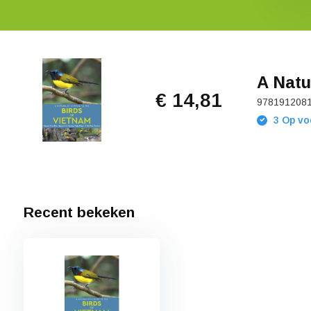
A Natu
€ 14,81
978191208
3 Op vo
Recent bekeken