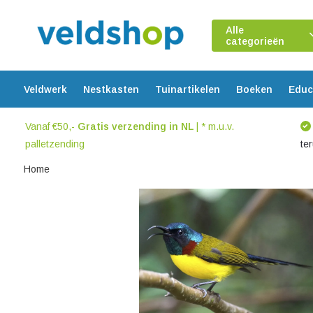
Alle
categorieën
Veldwerk
Nestkasten
Tuinartikelen
Boeken
Educ
Vanaf €50,-
Gratis verzending in NL
| * m.u.v.
palletzending
te
Home