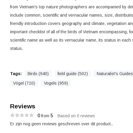
from Vietnam's top nature photographers are accompanied by det
include common, scientific and vernacular names, size, distributi
friendly introduction covers geography and climate, vegetation and
important checklist of all of the birds of Vietnam encompassing, 
scientific name as well as its vernacular name, its status in each 
status.
Tags:
Birds (940)
field guide (502)
Naturalist's Guides
Vögel (710)
Vogels (959)
Reviews
0
5
from
Based on 0 reviews
Er zijn nog geen reviews geschreven over dit product..