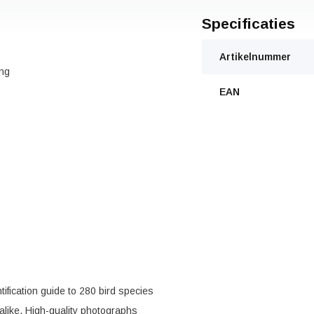
Specificaties
Artikelnummer
ng
EAN
tification guide to 280 bird species
 alike. High-quality photographs