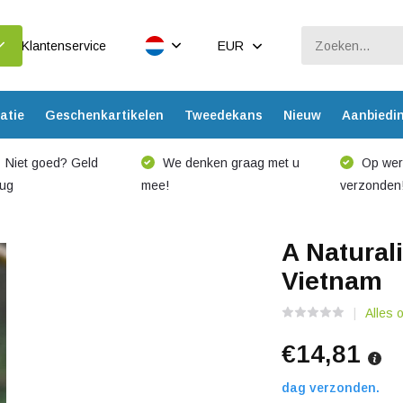
Klantenservice
EUR
atie
Geschenkartikelen
Tweedekans
Nieuw
Aanbiedi
Niet goed? Geld
We denken graag met u
Op werk
rug
mee!
verzonden
A Naturali
Vietnam
Alles 
€14,81
dag verzonden.