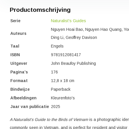
Productomschrijving
Serie
Naturalist's Guides
Nguyen Hoai Bao, Nguyen Hao Quang, Yo
Auteurs
Ding Li, Geoffrey Davison
Taal
Engels
ISBN
9781912081417
Uitgever
John Beaufoy Publishing
Pagina's
176
Formaat
12,8 x 18 cm
Bindwijze
Paperback
Afbeeldingen
Kleurenfoto's
Jaar van publicatie
2025
A Naturalist's Guide to the Birds of Vietnam
is a photographic iden
commonly seen in Vietnam, and is perfect for resident and visitor