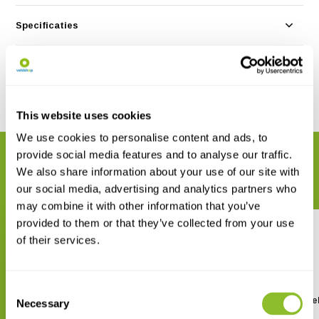
Specificaties
Reviews
Delen
This website uses cookies
We use cookies to personalise content and ads, to
provide social media features and to analyse our traffic.
GERELATEERDE PRODUCTEN
We also share information about your use of our site with
Maak uw bestelling compleet
our social media, advertising and analytics partners who
may combine it with other information that you’ve
provided to them or that they’ve collected from your use
of their services.
Consent
Non-Native Invasive Plants of
Trees of Britain and Ire
Necessary
Selection
Britain and Ireland