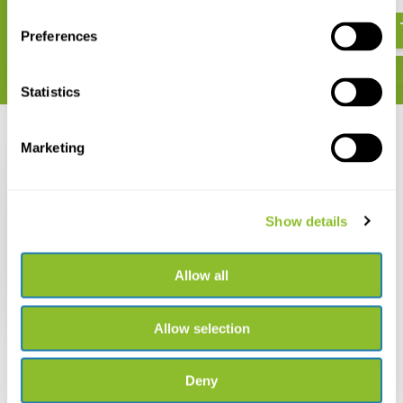
€ 24,51
€ 38,23
Preferences
Statistics
Recent bekeken
Marketing
Show details
A Naturalist's Guide to
the Trees of Britain
Allow all
and Northern Europe
€ 10,25
Allow selection
Deny