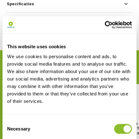
Specificaties
Reviews
Delen
This website uses cookies
We use cookies to personalise content and ads, to
GERELATEERDE PRODUCTEN
provide social media features and to analyse our traffic.
Maak uw bestelling compleet
We also share information about your use of our site with
our social media, advertising and analytics partners who
may combine it with other information that you’ve
provided to them or that they’ve collected from your use
of their services.
Consent
The Dragonflies of Corfu
Biodiversity of the
Necessary
Mediterranean Basin 1 - 
Selection
€ 39,80
Archipelago (Coleopt
Curculionoidea)