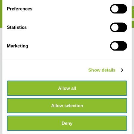
€ 31,95
Preferences
Statistics
Recent bekeken
Marketing
Show details
A Photographic Guide
to Insects of Southern
Europe & The
Allow all
Mediterranean
€ 40,13
Allow selection
Deny