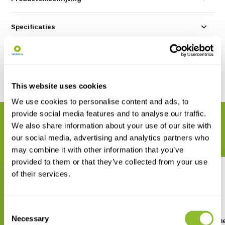
Specificaties
Reviews
Delen
This website uses cookies
We use cookies to personalise content and ads, to
provide social media features and to analyse our traffic.
GERELATEERDE PRODUCTEN
We also share information about your use of our site with
Maak uw bestelling compleet
our social media, advertising and analytics partners who
may combine it with other information that you’ve
provided to them or that they’ve collected from your use
of their services.
Consent
Necessary
Selection
A Photographic Guide to
Biodiversity of South Ame