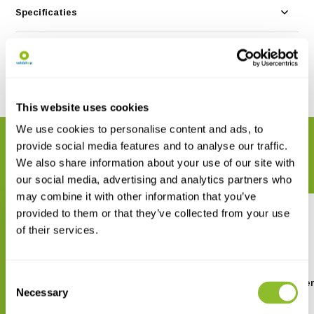
Specificaties
Reviews
Delen
This website uses cookies
We use cookies to personalise content and ads, to
GERELATEERDE PRODUCTEN
provide social media features and to analyse our traffic.
Maak uw bestelling compleet
We also share information about your use of our site with
our social media, advertising and analytics partners who
may combine it with other information that you’ve
provided to them or that they’ve collected from your use
of their services.
Consent
Field Guide to the Amphibians
ANWB Amfibieën- e
Necessary
& Reptiles of Britain and
reptielengids
Selection
Europe