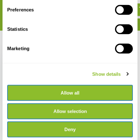
€ 37,49
€ 36,61
Preferences
Statistics
Recent bekeken
Marketing
Show details
Amphibian Survey and
Monitoring Handbook
Allow all
€ 38,07
Allow selection
Deny