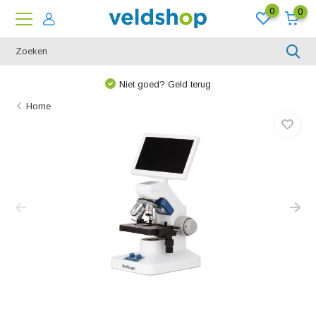
0
0
Niet goed? Geld terug
Home