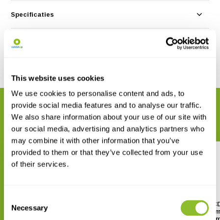
Specificaties
Reviews
Delen
This website uses cookies
We use cookies to personalise content and ads, to
provide social media features and to analyse our traffic.
GERELATEERDE PRODUCTEN
We also share information about your use of our site with
Maak uw bestelling compleet
our social media, advertising and analytics partners who
may combine it with other information that you’ve
provided to them or that they’ve collected from your use
of their services.
Consent
AmScope Full HD 7" digitale
Euromex EduBlue LCD
Necessary
Selection
samengestelde microscoop
Digitale microscoop 
ingebouwde 5.0 MP ca