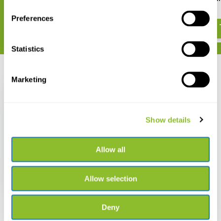
€ 317,99
€ 667,-
Preferences
Statistics
Recent bekeken
Marketing
Show details
AmScope Full HD 7"
digitale
Allow all
samengestelde
microscoop met grof-
en fijnafstelling
€ 356,94
Allow selection
Deny