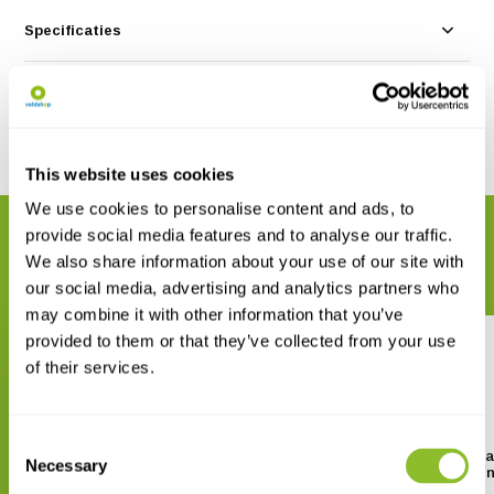
Specificaties
Reviews
Delen
This website uses cookies
We use cookies to personalise content and ads, to
provide social media features and to analyse our traffic.
GERELATEERDE PRODUCTEN
We also share information about your use of our site with
Maak uw bestelling compleet
our social media, advertising and analytics partners who
may combine it with other information that you’ve
provided to them or that they’ve collected from your use
of their services.
Consent
Ants - Workers of the World
Ecologische Atlas v
Necessary
Selection
Nederlandse Miere
€ 36,92