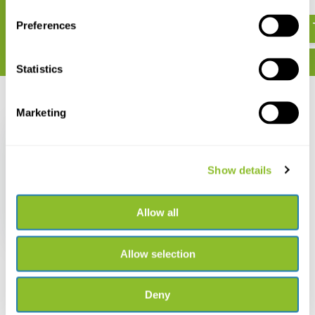
€ 15,-
Preferences
Statistics
Recent bekeken
Marketing
Show details
Beschadigd exemplaar
- Ants - Workers of the
Allow all
World
€ 36,92
€ 30,-
Allow selection
Deny