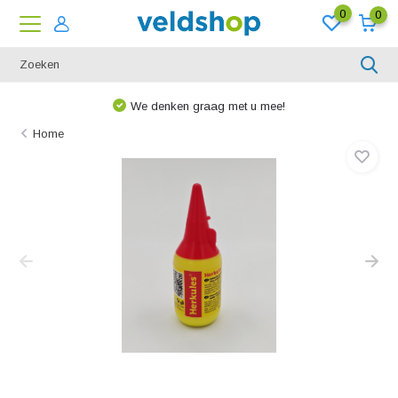
0
0
We denken graag met u mee!
Home