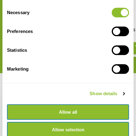
Consent
Necessary
Selection
Insectenspeld Zwart
Insectenspeld RVS
Preferences
€ 4,97
€ 6,40
Statistics
Marketing
Recent bekeken
Show details
Allow all
Bevestigingslijm
Herkules - 30 gram en
Allow selection
250 gram