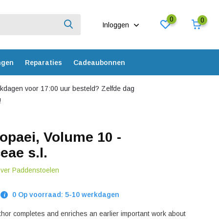
0
0
Inloggen
ngen
Reparaties
Cadeaubonnen
dagen voor 17:00 uur besteld? Zelfde dag
!
opaei, Volume 10 -
eae s.l.
over Paddenstoelen
0 Op voorraad: 5-10 werkdagen
uthor completes and enriches an earlier important work about