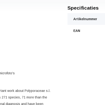
Specificaties
Artikelnummer
EAN
microfoto's
rtant work about Polyporaceae s.l.
es 271 species, 71 more than the
iginal diagnosis and have been