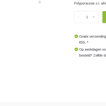
Polyporaceae s.l. whi
-
+
Gratis verzending
€50,-*
Op werkdagen voo
besteld? Zelfde 