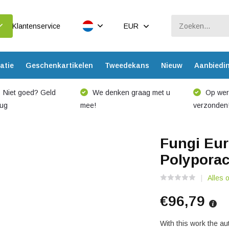
Klantenservice
EUR
atie
Geschenkartikelen
Tweedekans
Nieuw
Aanbiedi
Niet goed? Geld
We denken graag met u
Op werk
rug
mee!
verzonden
Fungi Eur
Polyporac
Alles 
€96,79
With this work the a