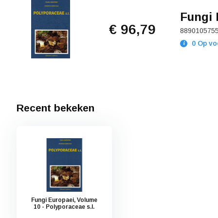
Fungi 
€ 96,79
889010575
0 Op vo
Recent bekeken
Fungi Europaei, Volume
10 - Polyporaceae s.l.