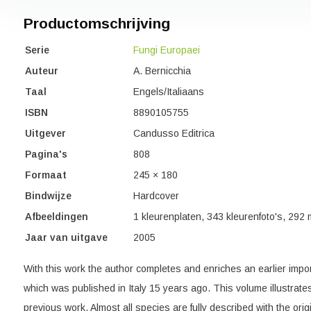
Productomschrijving
Serie
Fungi Europaei
Auteur
A. Bernicchia
Taal
Engels/Italiaans
ISBN
8890105755
Uitgever
Candusso Editrica
Pagina's
808
Formaat
245 × 180
Bindwijze
Hardcover
Afbeeldingen
1 kleurenplaten, 343 kleurenfoto's, 292 
Jaar van uitgave
2005
With this work the author completes and enriches an earlier impo
which was published in Italy 15 years ago. This volume illustrat
previous work. Almost all species are fully described with the or