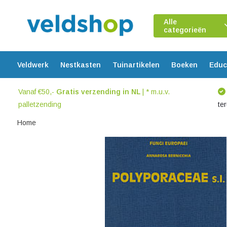
Alle
categorieën
Veldwerk
Nestkasten
Tuinartikelen
Boeken
Educ
Vanaf €50,-
Gratis verzending in NL
| * m.u.v.
palletzending
te
Home