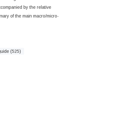
accompanied by the relative
mary of the main macro/micro-
guide (525)