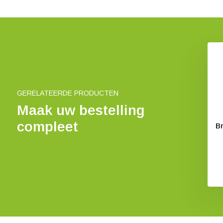
Bijencel
Mini Bijenpot
€ 18,19
€ 54,56
GERELATEERDE PRODUCTEN
Maak uw bestelling
compleet
Br