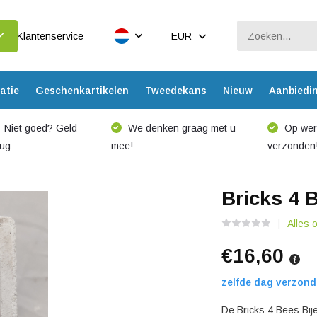
Klantenservice
EUR
atie
Geschenkartikelen
Tweedekans
Nieuw
Aanbiedi
Niet goed? Geld
We denken graag met u
Op werk
rug
mee!
verzonden
Bricks 4 
Alles 
€16,60
zelfde dag verzond
De Bricks 4 Bees Bijen