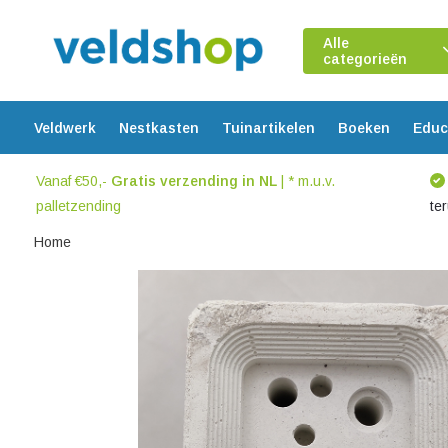
Alle
categorieën
Veldwerk
Nestkasten
Tuinartikelen
Boeken
Educ
Vanaf €50,-
Gratis verzending in NL
| * m.u.v.
palletzending
te
Home