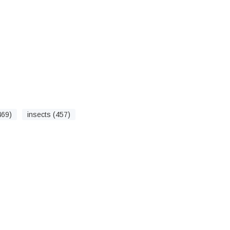
469)
insects (457)