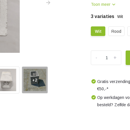
Toon meer
3 variaties
Wit
Wit
Rood
-
+
+2
Gratis verzending
€50,-*
Op werkdagen voo
besteld? Zelfde 