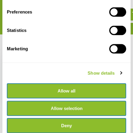
€ 20,92
€ 32,92
Preferences
Statistics
Recent bekeken
Marketing
Show details
Eyebrights (Euphrasia)
of the UK and Ireland
Allow all
€ 27,35
Allow selection
Deny