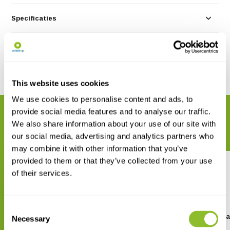
Specificaties
Reviews
Delen
This website uses cookies
We use cookies to personalise content and ads, to
provide social media features and to analyse our traffic.
GERELATEERDE PRODUCTEN
We also share information about your use of our site with
Maak uw bestelling compleet
our social media, advertising and analytics partners who
may combine it with other information that you’ve
provided to them or that they’ve collected from your use
of their services.
Consent
Harrap's Wild Flowers
Wild Roses of Great Brita
Necessary
Selection
Ireland