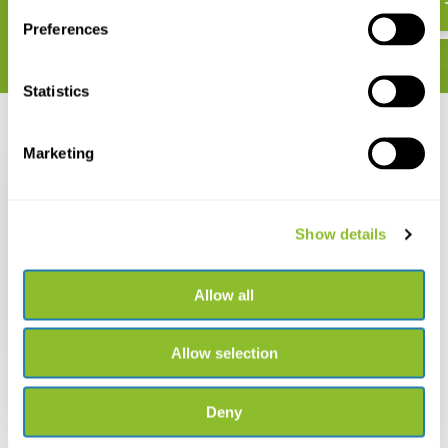
€ 19,61
Preferences
Statistics
Recent bekeken
Marketing
Show details
Field Guide to North
American Flycatchers -
Empidonax and
Allow all
Pewees
€ 19,61
Allow selection
Deny