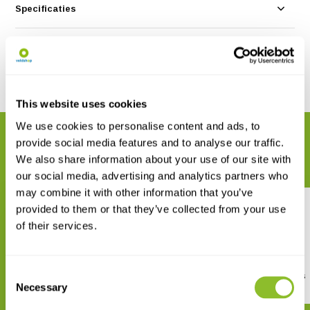
Specificaties
Reviews
Delen
This website uses cookies
We use cookies to personalise content and ads, to
GERELATEERDE PRODUCTEN
provide social media features and to analyse our traffic.
Maak uw bestelling compleet
We also share information about your use of our site with
our social media, advertising and analytics partners who
may combine it with other information that you’ve
provided to them or that they’ve collected from your use
of their services.
Consent
Field Guide to North American
Robins and Chats
Necessary
Flycatchers - Kingbirds and
Selection
Myiarchus
€ 67,99