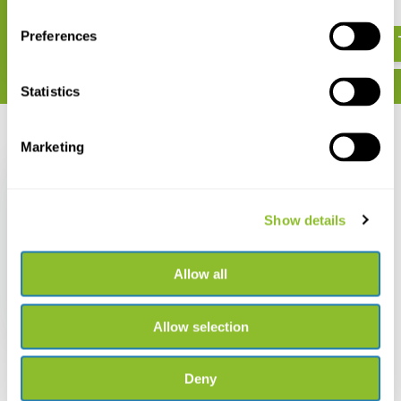
€ 30,42
€ 27,68
Preferences
Statistics
Recent bekeken
Marketing
Show details
Field Guide to the
Amaryllis Family of
Allow all
Southern Africa &
Surrounding
Territories
€ 68,09
Allow selection
Deny