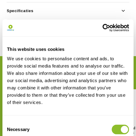
Specificaties
Reviews
Delen
This website uses cookies
We use cookies to personalise content and ads, to
provide social media features and to analyse our traffic.
GERELATEERDE PRODUCTEN
We also share information about your use of our site with
Maak uw bestelling compleet
our social media, advertising and analytics partners who
may combine it with other information that you’ve
provided to them or that they’ve collected from your use
of their services.
Consent
Field Guide to Wild Flowers of
Birds of KwaZulu-Natal
Necessary
Selection
South Africa
Their Zulu Names