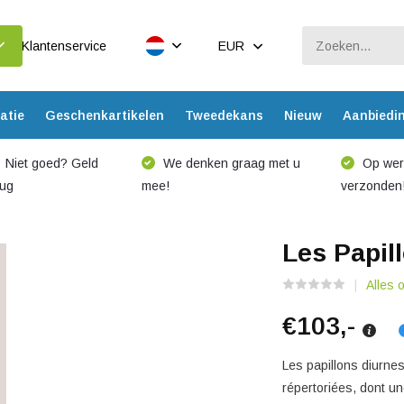
Klantenservice
EUR
atie
Geschenkartikelen
Tweedekans
Nieuw
Aanbiedi
Niet goed? Geld
We denken graag met u
Op werk
rug
mee!
verzonden
Les Papil
Alles
€103,-
Les papillons diurn
répertoriées, dont un