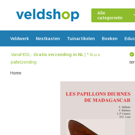
Alle
categorieën
Veldwerk
Nestkasten
Tuinartikelen
Boeken
Educ
Vanaf €50,-
Gratis verzending in NL
| * m.u.v.
palletzending
te
Home