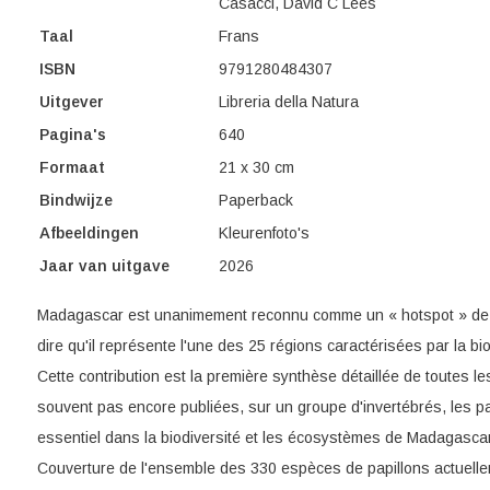
Casacci, David C Lees
Taal
Frans
ISBN
9791280484307
Uitgever
Libreria della Natura
Pagina's
640
Formaat
21 x 30 cm
Bindwijze
Paperback
Afbeeldingen
Kleurenfoto's
Jaar van uitgave
2026
Madagascar est unanimement reconnu comme un « hotspot » de la
dire qu'il représente l'une des 25 régions caractérisées par la bi
Cette contribution est la première synthèse détaillée de toutes 
souvent pas encore publiées, sur un groupe d'invertébrés, les pap
essentiel dans la biodiversité et les écosystèmes de Madagascar.
Couverture de l'ensemble des 330 espèces de papillons actuell