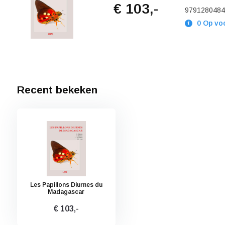
€ 103,-
9791280484
0 Op vo
Recent bekeken
Les Papillons Diurnes du
Madagascar
€ 103,-