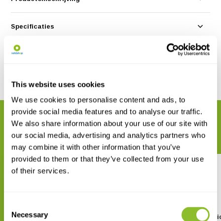
Specificaties
Reviews
Delen
This website uses cookies
We use cookies to personalise content and ads, to
provide social media features and to analyse our traffic.
GERELATEERDE PRODUCTEN
We also share information about your use of our site with
Maak uw bestelling compleet
our social media, advertising and analytics partners who
may combine it with other information that you’ve
provided to them or that they’ve collected from your use
of their services.
Consent
Necessary
Selection
Poaceae d'Italia / Grasses of
Grasses of East Afri