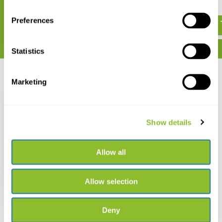
€ 427,-
€ 266,-
Preferences
Statistics
Recent bekeken
Marketing
Show details
Euromex MicroBlue
Monoculaire
Allow all
Microscoop
40x/100x/400x
€ 221,-
Allow selection
Deny