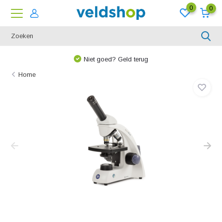
0
0
Niet goed? Geld terug
Home