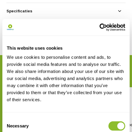
Specificaties
Reviews
Delen
This website uses cookies
We use cookies to personalise content and ads, to
provide social media features and to analyse our traffic.
GERELATEERDE PRODUCTEN
We also share information about your use of our site with
Maak uw bestelling compleet
our social media, advertising and analytics partners who
may combine it with other information that you’ve
provided to them or that they’ve collected from your use
of their services.
Consent
Euromex MicroBlue Binoculaire
Euromex LED Microsc
Necessary
Selection
Microscoop 40x/100x/400x/1000x
40x/100x/400x