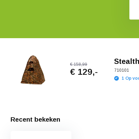
Stealt
€ 158,99
€ 129,-
710101
1 Op voo
Recent bekeken