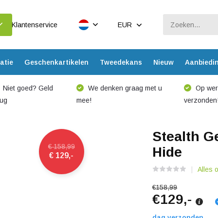
Klantenservice
EUR
atie
Geschenkartikelen
Tweedekans
Nieuw
Aanbiedi
Niet goed? Geld
We denken graag met u
Op werk
rug
mee!
verzonden
Stealth G
€ 158,99
Hide
€ 129,-
Alles 
€158,99
€129,-
dag verzonden.