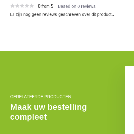
0
5
from
Based on 0 reviews
Er zijn nog geen reviews geschreven over dit product..
oto Gear Bean Bag
Buteo Photo Gear 3D
3 Plat
Blaadjespak
€ 29,95
€ 52,-
GERELATEERDE PRODUCTEN
Maak uw bestelling
compleet