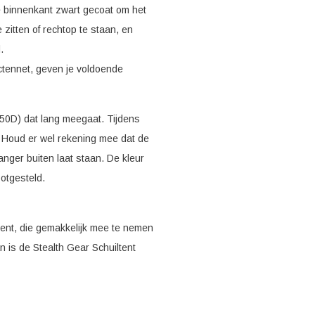
e binnenkant zwart gecoat om het
zitten of rechtop te staan, en
.
ectennet, geven je voldoende
150D) dat lang meegaat. Tijdens
. Houd er wel rekening mee dat de
nger buiten laat staan. De kleur
ootgesteld.
tent, die gemakkelijk mee te nemen
 is de Stealth Gear Schuiltent