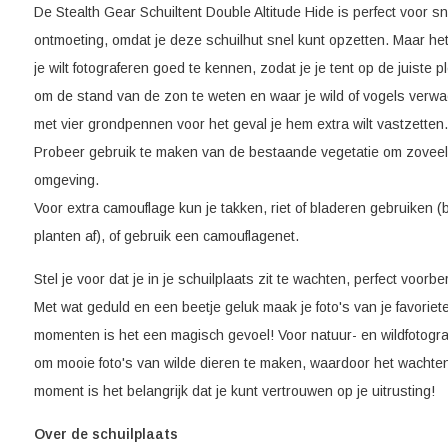
De Stealth Gear Schuiltent Double Altitude Hide is perfect voor sne
ontmoeting, omdat je deze schuilhut snel kunt opzetten. Maar he
je wilt fotograferen goed te kennen, zodat je je tent op de juiste 
om de stand van de zon te weten en waar je wild of vogels verwa
met vier grondpennen voor het geval je hem extra wilt vastzetten.
Probeer gebruik te maken van de bestaande vegetatie om zoveel 
omgeving.
Voor extra camouflage kun je takken, riet of bladeren gebruiken 
planten af), of gebruik een camouflagenet.
Stel je voor dat je in je schuilplaats zit te wachten, perfect voorber
Met wat geduld en een beetje geluk maak je foto's van je favoriet
momenten is het een magisch gevoel! Voor natuur- en wildfotogra
om mooie foto's van wilde dieren te maken, waardoor het wachten
moment is het belangrijk dat je kunt vertrouwen op je uitrusting!
Over de schuilplaats