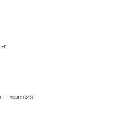
eel)
)
nature (245)