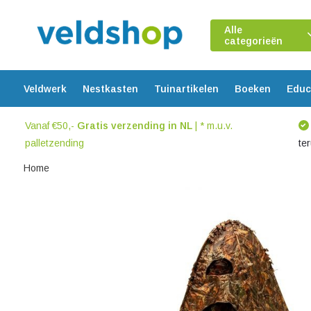
Alle
categorieën
Veldwerk
Nestkasten
Tuinartikelen
Boeken
Educ
Vanaf €50,-
Gratis verzending in NL
| * m.u.v.
palletzending
te
Home