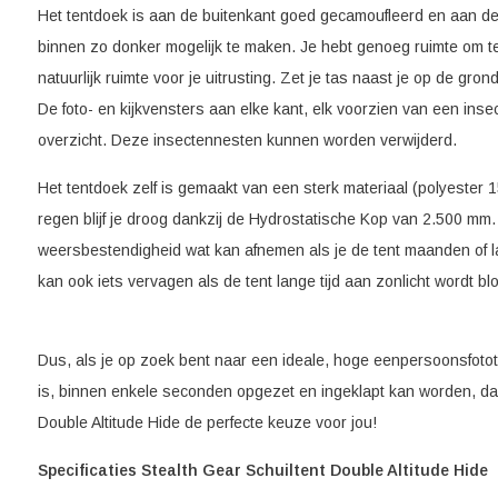
Het tentdoek is aan de buitenkant goed gecamoufleerd en aan d
binnen zo donker mogelijk te maken. Je hebt genoeg ruimte om te 
natuurlijk ruimte voor je uitrusting. Zet je tas naast je op de grond
De foto- en kijkvensters aan elke kant, elk voorzien van een ins
overzicht. Deze insectennesten kunnen worden verwijderd.
Het tentdoek zelf is gemaakt van een sterk materiaal (polyester 
regen blijf je droog dankzij de Hydrostatische Kop van 2.500 mm
weersbestendigheid wat kan afnemen als je de tent maanden of la
kan ook iets vervagen als de tent lange tijd aan zonlicht wordt bl
Dus, als je op zoek bent naar een ideale, hoge eenpersoonsfoto
is, binnen enkele seconden opgezet en ingeklapt kan worden, dan
Double Altitude Hide de perfecte keuze voor jou!
Specificaties Stealth Gear Schuiltent Double Altitude Hide