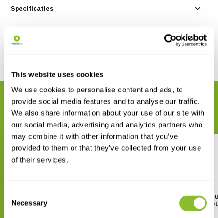
Specificaties
Reviews
Delen
This website uses cookies
We use cookies to personalise content and ads, to
GERELATEERDE PRODUCTEN
provide social media features and to analyse our traffic.
Maak uw bestelling compleet
We also share information about your use of our site with
our social media, advertising and analytics partners who
may combine it with other information that you’ve
provided to them or that they’ve collected from your use
of their services.
Consent
Lianas of the Guianas
Annonaceae - Flora of G
Necessary
Suriname and French G
Selection
€ 49,50