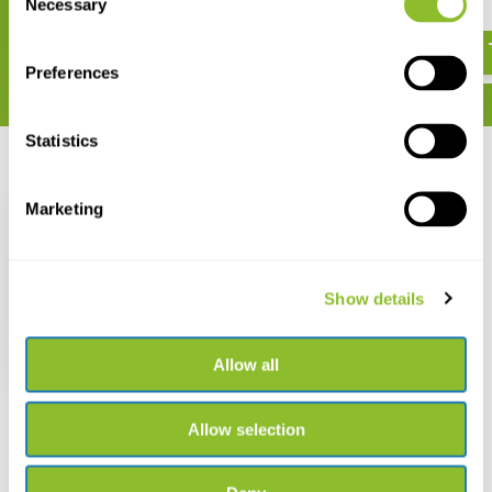
€ 1.954,-
Necessary
Selection
€ 60,11
Preferences
Statistics
Zuletzt angesehen
Marketing
Show details
Anabat Stainless Steel
Microphone
€ 261,-
Allow all
Allow selection