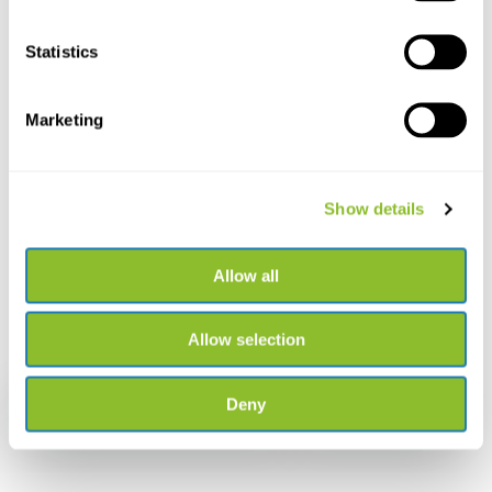
Bitte kontaktieren Sie uns
Statistics
+31502053300
sales@veldshop.nl
Marketing
Show details
Bleiben Sie über unsere neuesten Produkte und neuesten
Allow all
Entwicklungen informiert. Abonnieren Sie unseren monatlichen
Newsletter:
Allow selection
Abonnieren
Deny
* Read legal restrictions here