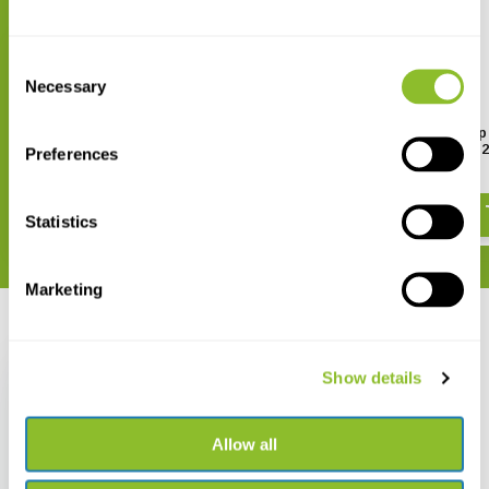
Consent
Necessary
Selection
X-Treme Machete
Fiskars SingleStep
Universalschere SP2
Preferences
€ 8,39
€ 13,47
Statistics
Marketing
Zuletzt angesehen
Show details
Allow all
Nordic Pocket Saw