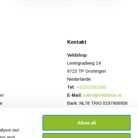
n
Kontakt
Veldshop
Leningradweg 14
9723 TP Groningen
Niederlande
Tel:
+31502053300
en
E-Mail:
sales@veldshop.nl
ce
Bank: NL78 TRIO 0197906958
Handelsregister NL: 82830843
USt-IdNr: NL862620466B01
Allow all
alyse our
ing and