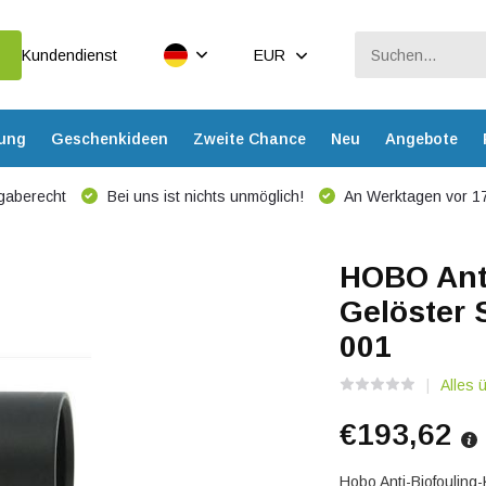
Kundendienst
EUR
dung
Geschenkideen
Zweite Chance
Neu
Angebote
gaberecht
Bei uns ist nichts unmöglich!
An Werktagen vor 17
HOBO Anti
Gelöster 
001
Alles
€193,62
Hobo Anti-Biofouling