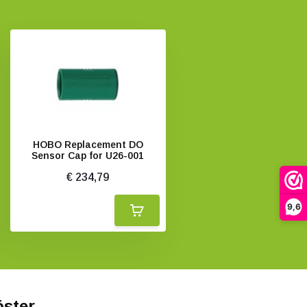
HOBO Replacement DO
Sensor Cap for U26-001
€ 234,79
9,6
öster