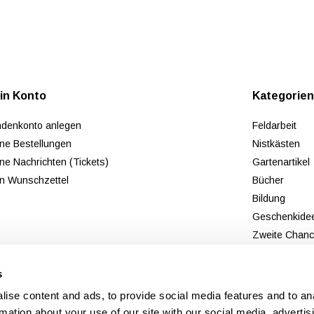
in Konto
Kategorie
denkonto anlegen
Feldarbeit
ne Bestellungen
Nistkästen
ne Nachrichten (Tickets)
Gartenartikel
n Wunschzettel
Bücher
Bildung
Geschenkide
Zweite Chan
Neu
s
ise content and ads, to provide social media features and to an
rmation about your use of our site with our social media, advertis