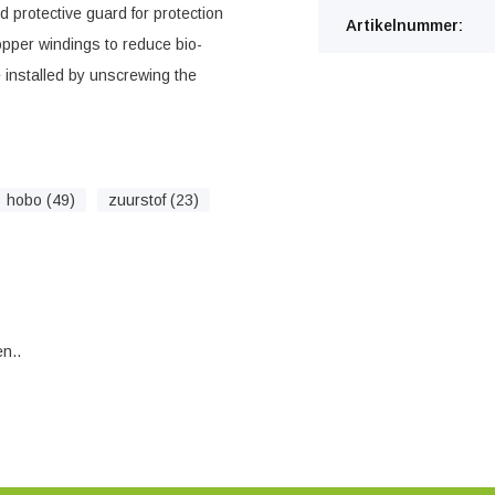
 protective guard for protection
Artikelnummer:
opper windings to reduce bio-
be installed by unscrewing the
hobo (49)
zuurstof (23)
n..