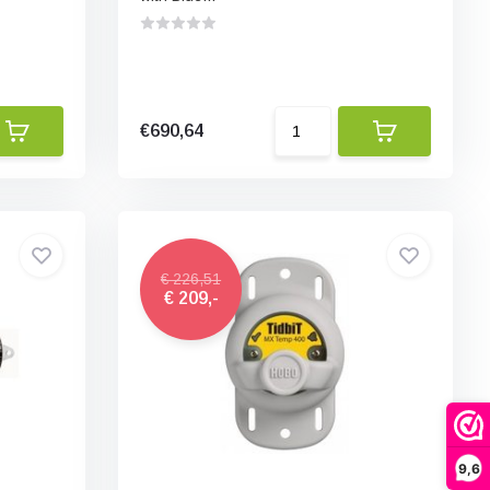
€690,64
€ 226,51
€ 209,-
9,6