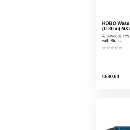
HOBO Wasse
(0-30 m) MX
A low-cost, re
with Blue...
€690,64