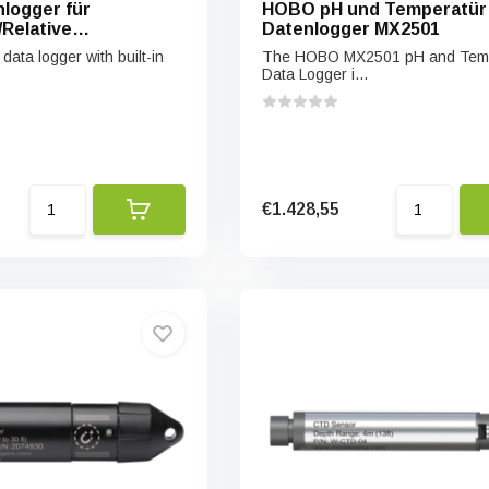
logger für
HOBO pH und Temperatür
Relative
Datenlogger MX2501
gkeit MX2301A
data logger with built-in
The HOBO MX2501 pH and Temp
Data Logger i...
€1.428,55