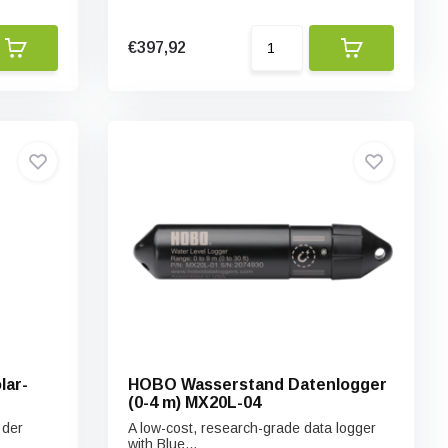
€397,92
lar-
HOBO Wasserstand Datenlogger
(0-4 m) MX20L-04
 der
A low-cost, research-grade data logger
with Blue...