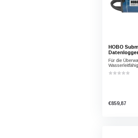
HOBO Subme
Datenlogge
Für die Überw
Wasserleitfähig
€859,87