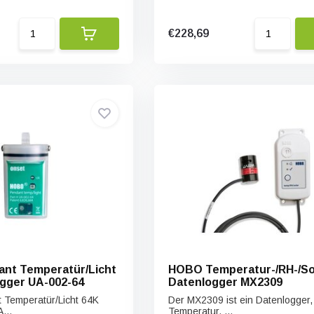
€228,69
nt Temperatür/Licht
HOBO Temperatur-/RH-/So
gger UA-002-64
Datenlogger MX2309
Temperatür/Licht 64K
Der MX2309 ist ein Datenlogger,
...
Temperatur, ...