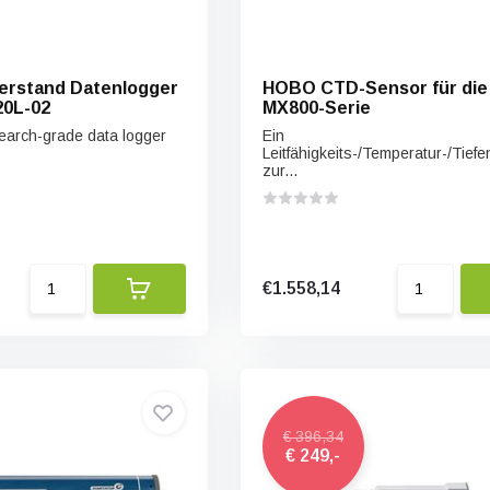
rstand Datenlogger
HOBO CTD-Sensor für die
20L-02
MX800-Serie
search-grade data logger
Ein
Leitfähigkeits-/Temperatur-/Tief
zur...
€1.558,14
€ 396,34
€ 249,-