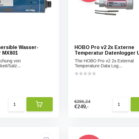
rsible Wasser-
HOBO Pro v2 2x Externe
r MX801
Temperatur Datenlogger 
achung von
The HOBO Pro v2 2x External
keit/Salz...
Temperature Data Log...
€396,34
€249,-