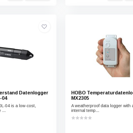
rstand Datenlogger
HOBO Temperaturdatenlo
-04
MX2305
-04 is a low-cost,
A weatherproof data logger with 
...
internal temp...