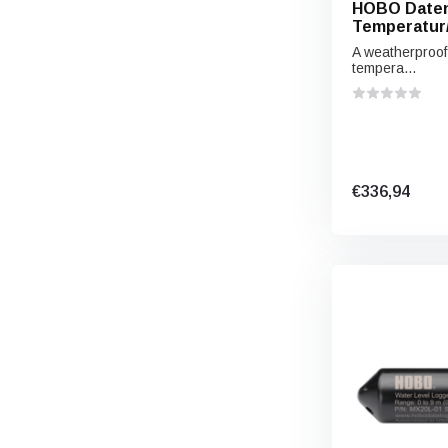
HOBO Daten
Temperatur/
Luftfeuchti
A weatherproof 
tempera...
€336,94