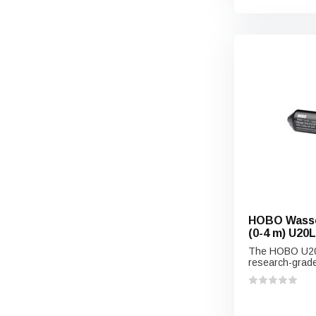
HOBO Wasse
(0-4 m) U20L
The HOBO U20L
research-grade 