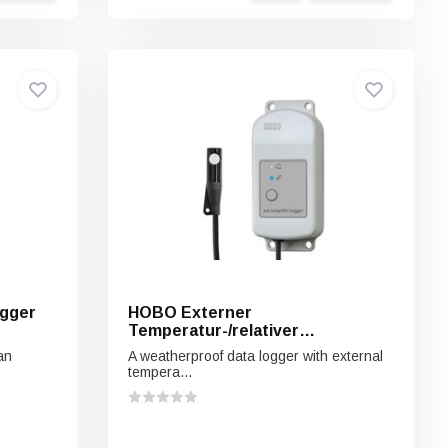
gger
HOBO Externer
Temperatur-/relativer
Feuchtigkeitssensor-
an
A weatherproof data logger with external
Datenlogger MX2302A
tempera...